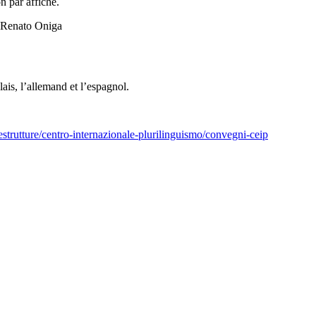
n par affiche.
à Renato Oniga
glais, l’allemand et l’espagnol.
estrutture/centro-internazionale-plurilinguismo/convegni-ceip