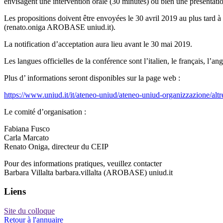
envisagent une intervention orale (30 minutes) ou bien une présentatio
Les propositions doivent être envoyées le 30 avril 2019 au plus tard 
(renato.oniga AROBASE uniud.it).
La notification d’acceptation aura lieu avant le 30 mai 2019.
Les langues officielles de la conférence sont l’italien, le français, l’an
Plus d’ informations seront disponibles sur la page web :
https://www.uniud.it/it/ateneo-uniud/ateneo-uniud-organizzazione/altr
Le comité d’organisation :
Fabiana Fusco
Carla Marcato
Renato Oniga, directeur du CEIP
Pour des informations pratiques, veuillez contacter
Barbara Villalta barbara.villalta (AROBASE) uniud.it
Liens
Site du colloque
Retour à l'annuaire