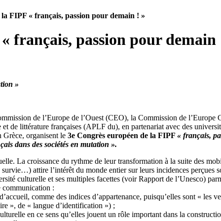
la FIPF « français, passion pour demain ! »
« français, passion pour demain 
tion »
 Commission de l’Europe de l’Ouest (CEO), la Commission de l’Europe C
t de littérature françaises (APLF du), en partenariat avec des université
 Grèce, organisent le
3e Congrès européen de la FIPF
« français, p
çais dans des sociétés en mutation ».
elle. La croissance du rythme de leur transformation à la suite des mobil
 de survie…) attire l’intérêt du monde entier sur leurs incidences perçu
iversité culturelle et ses multiples facettes (voir Rapport de l’Unesco) p
de communication :
s d’accueil, comme des indices d’appartenance, puisqu’elles sont « les ve
e », de « langue d’identification ») ;
lturelle en ce sens qu’elles jouent un rôle important dans la construction