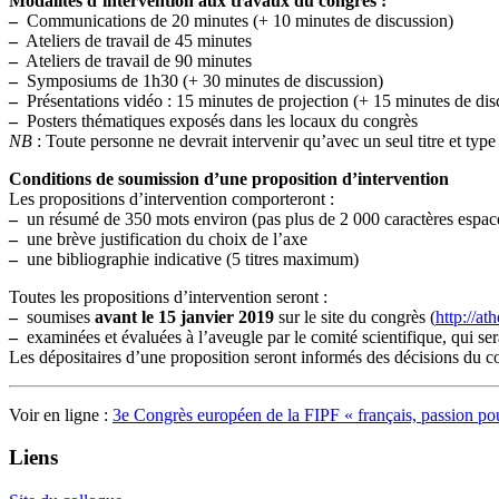
Modalités d’intervention aux travaux du congrès :
–
Communications de 20 minutes (+ 10 minutes de discussion)
–
Ateliers de travail de 45 minutes
–
Ateliers de travail de 90 minutes
–
Symposiums de 1h30 (+ 30 minutes de discussion)
–
Présentations vidéo : 15 minutes de projection (+ 15 minutes de dis
–
Posters thématiques exposés dans les locaux du congrès
NB
: Toute personne ne devrait intervenir qu’avec un seul titre et type
Conditions de soumission d’une proposition d’intervention
Les propositions d’intervention comporteront :
–
un résumé de 350 mots environ (pas plus de 2 000 caractères espace
–
une brève justification du choix de l’axe
–
une bibliographie indicative (5 titres maximum)
Toutes les propositions d’intervention seront :
–
soumises
avant le 15 janvier 2019
sur le site du congrès (
http://at
–
examinées et évaluées à l’aveugle par le comité scientifique, qui ser
Les dépositaires d’une proposition seront informés des décisions du c
Voir en ligne :
3e Congrès européen de la FIPF « français, passion po
Liens