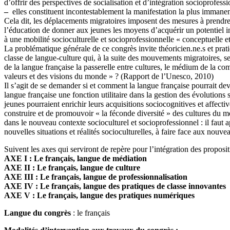
d’offrir des perspectives de socialisation et d’intégration socioprofes
–
elles constituent incontestablement la manifestation la plus immanente
Cela dit, les déplacements migratoires imposent des mesures à prendre po
l’éducation de donner aux jeunes les moyens d’acquérir un potentiel in
à une mobilité socioculturelle et socioprofessionnelle « conceptuelle 
La problématique générale de ce congrès invite théoricien.ne.s et prati
classe de langue-culture qui, à la suite des mouvements migratoires, se 
de la langue française la passerelle entre cultures, le médium de la co
valeurs et des visions du monde » ? (Rapport de l’Unesco, 2010)
Il s’agit de se demander si et comment la langue française pourrait de
langue française une fonction utilitaire dans la gestion des évolutions
jeunes pourraient enrichir leurs acquisitions sociocognitives et affect
construire et de promouvoir « la féconde diversité » des cultures du m
dans le nouveau contexte socioculturel et socioprofessionnel : il faut a
nouvelles situations et réalités socioculturelles, à faire face aux nouve
Suivent les axes qui serviront de repère pour l’intégration des proposit
AXE I : Le français, langue de médiation
AXE II : Le français, langue de culture
AXE III : Le français, langue de professionnalisation
AXE IV : Le français, langue des pratiques de classe innovantes
AXE V : Le français, langue des pratiques numériques
Langue du congrès
: le français