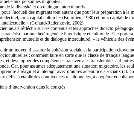
sionnelle aux personnes migrantes ;
 de la diversité et du dialogue interculturels.
ur l’accueil des migrants tout autant que pour leur préparation à la migra
tellectuel, un « capital culturel » (Bourdieu, 1980) et un « capital de 
et intellectuelle » (Gohard-Radenkovic, 2002).
cien.ne.s à réfléchir sur les contenus et les approches didacto-pédagogiqu
caractérise par une hétérogénéité linguistique et culturelle. Elle portera
mpréhension mutuelle et du dialogue interculturel, « le véhicule des évén
venir un moyen d’assurer la cohésion sociale et la participation citoye
 socioculturelles ; comment faire en sorte que la classe de français lang
ives, et développer des compétences transversales transférables à d’autres
onde. Car, pour assumer adéquatement une situation migratoire, les seule
pprendre à réagir et à interagir avec d’autres acteur.rice.s sociaux (cf. 
aux défis, à établir des connivences relationnelles, à coopérer et collabor
ions d’intervention dans le congrès :