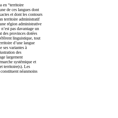
a en “territoire
t une de ces langues dont
xactes et dont les contours
 territoire administratif
 une région administrative
 n’est pas davantage un
ent des provinces dotées
référent linguistique, tout
erritoire d’une langue
e ses variantes à
lustration des
tage largement
démarche systémique et
t territoire(s). Les
e constituent néanmoins