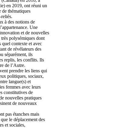
y (Canada) en 2010, à
lie) en 2019, ont réuni un
r de thématiques
reliés.
ux à des notions de
) d’appartenance. Une
innovation et de nouvelles
s très polysémiques dont
s quel contexte et avec
tant de révélateurs des
ou séparément, ils
eplis, les conflits. Ils
tre de l’Autre.
vent prendre les liens qui
jeux politiques, sociaux,
ntre langue(s) et
t des femmes avec leurs
s constitutives de
r de nouvelles pratiques
essinent de nouveaux
sont pas étanches mais
s que le déplacement des
es et sociales,