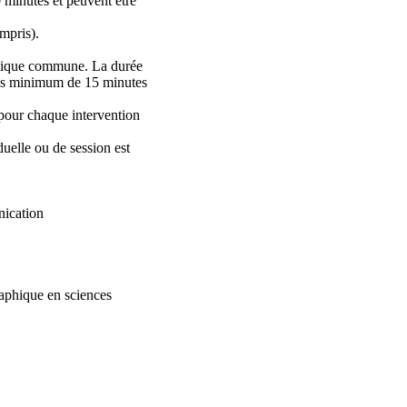
 minutes et peuvent être
mpris).
atique commune. La durée
emps minimum de 15 minutes
 pour chaque intervention
uelle ou de session est
nication
aphique en sciences