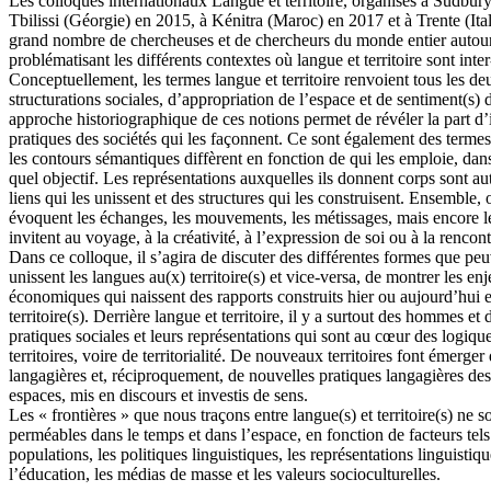
Les colloques internationaux Langue et territoire, organisés à Sudbur
Tbilissi (Géorgie) en 2015, à Kénitra (Maroc) en 2017 et à Trente (Ita
grand nombre de chercheuses et de chercheurs du monde entier autou
problématisant les différents contextes où langue et territoire sont inter-
Conceptuellement, les termes langue et territoire renvoient tous les de
structurations sociales, d’appropriation de l’espace et de sentiment(s
approche historiographique de ces notions permet de révéler la part d’
pratiques des sociétés qui les façonnent. Ce sont également des terme
les contours sémantiques diffèrent en fonction de qui les emploie, dan
quel objectif. Les représentations auxquelles ils donnent corps sont au
liens qui les unissent et des structures qui les construisent. Ensemble, 
évoquent les échanges, les mouvements, les métissages, mais encore les r
invitent au voyage, à la créativité, à l’expression de soi ou à la rencon
Dans ce colloque, il s’agira de discuter des différentes formes que peu
unissent les langues au(x) territoire(s) et vice-versa, de montrer les en
économiques qui naissent des rapports construits hier ou aujourd’hui e
territoire(s). Derrière langue et territoire, il y a surtout des hommes e
pratiques sociales et leurs représentations qui sont au cœur des logique
territoires, voire de territorialité. De nouveaux territoires font émerge
langagières et, réciproquement, de nouvelles pratiques langagières d
espaces, mis en discours et investis de sens.
Les « frontières » que nous traçons entre langue(s) et territoire(s) ne 
perméables dans le temps et dans l’espace, en fonction de facteurs tel
populations, les politiques linguistiques, les représentations linguistiqu
l’éducation, les médias de masse et les valeurs socioculturelles.