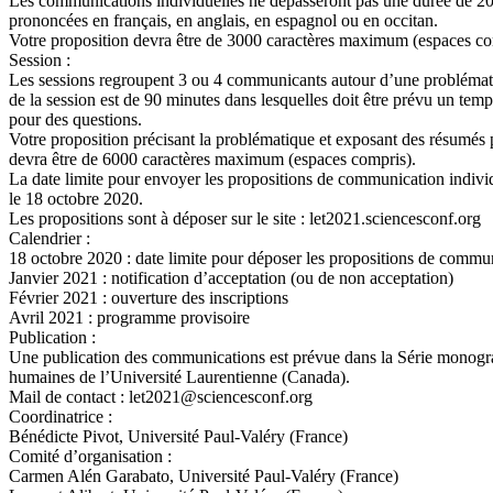
Les communications individuelles ne dépasseront pas une durée de 20
prononcées en français, en anglais, en espagnol ou en occitan.
Votre proposition devra être de 3000 caractères maximum (espaces co
Session :
Les sessions regroupent 3 ou 4 communicants autour d’une problém
de la session est de 90 minutes dans lesquelles doit être prévu un t
pour des questions.
Votre proposition précisant la problématique et exposant des résumés
devra être de 6000 caractères maximum (espaces compris).
La date limite pour envoyer les propositions de communication individ
le 18 octobre 2020.
Les propositions sont à déposer sur le site : let2021.sciencesconf.org
Calendrier :
18 octobre 2020 : date limite pour déposer les propositions de commu
Janvier 2021 : notification d’acceptation (ou de non acceptation)
Février 2021 : ouverture des inscriptions
Avril 2021 : programme provisoire
Publication :
Une publication des communications est prévue dans la Série monogr
humaines de l’Université Laurentienne (Canada).
Mail de contact : let2021@sciencesconf.org
Coordinatrice :
Bénédicte Pivot, Université Paul-Valéry (France)
Comité d’organisation :
Carmen Alén Garabato, Université Paul-Valéry (France)