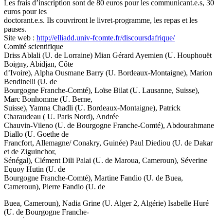
Les frais d’inscription sont de 80 euros pour les communicant.e.s, 30
euros pour les
doctorant.e.s. Ils couvriront le livret-programme, les repas et les
pauses.
Site web :
http://elliadd.univ-fcomte.fr/discoursdafrique/
Comité scientifique
Driss Ablali (U. de Lorraine) Mian Gérard Ayemien (U. Houphouët
Boigny, Abidjan, Côte
d’Ivoire), Alpha Ousmane Barry (U. Bordeaux-Montaigne), Marion
Bendinelli (U. de
Bourgogne Franche-Comté), Loïse Bilat (U. Lausanne, Suisse),
Marc Bonhomme (U. Berne,
Suisse), Yamna Chadli (U. Bordeaux-Montaigne), Patrick
Charaudeau ( U. Paris Nord), Andrée
Chauvin-Vileno (U. de Bourgogne Franche-Comté), Abdourahmane
Diallo (U. Goethe de
Francfort, Allemagne/ Conakry, Guinée) Paul Diediou (U. de Dakar
et de Ziguinchor,
Sénégal), Clément Dili Palai (U. de Maroua, Cameroun), Séverine
Equoy Hutin (U. de
Bourgogne Franche-Comté), Martine Fandio (U. de Buea,
Cameroun), Pierre Fandio (U. de
Buea, Cameroun), Nadia Grine (U. Alger 2, Algérie) Isabelle Huré
(U. de Bourgogne Franche-