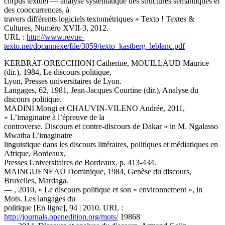
corpus textuel — analyse systématique des structures sémantiques et
des cooccurrences, à
travers différents logiciels textométriques » Texto ! Textes &
Cultures, Numéro XVII-3, 2012.
URL :
http://www.revue-
texto.net/docannexe/file/3059/texto_kastberg_leblanc.pdf
KERBRAT-ORECCHIONI Catherine, MOUILLAUD Maurice
(dir.), 1984, Le discours politique,
Lyon, Presses universitaires de Lyon.
Langages, 62, 1981, Jean-Jacques Courtine (dir.), Analyse du
discours politique.
MADINI Mongi et CHAUVIN-VILENO Andrée, 2011,
« L’imaginaire à l’épreuve de la
controverse. Discours et contre-discours de Dakar » in M. Ngalasso
Mwatha L’imaginaire
linguistique dans les discours littéraires, politiques et médiatiques en
Afrique, Bordeaux,
Presses Universitaires de Bordeaux. p. 413-434.
MAINGUENEAU Dominique, 1984, Genèse du discours,
Bruxelles, Mardaga.
— , 2010, « Le discours politique et son « environnement », in
Mots. Les langages du
politique [En ligne], 94 | 2010. URL :
http://journals.openedition.org/mots/
19868