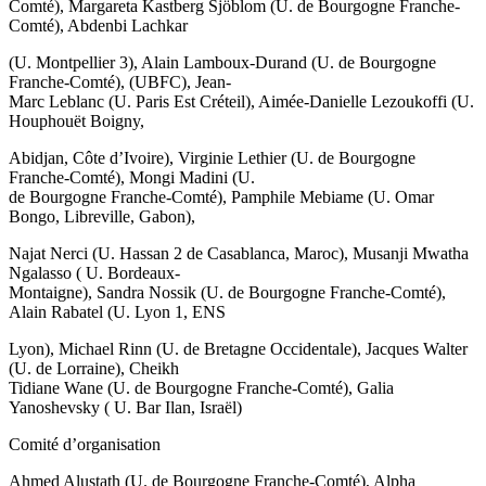
Comté), Margareta Kastberg Sjöblom (U. de Bourgogne Franche-
Comté), Abdenbi Lachkar
(U. Montpellier 3), Alain Lamboux-Durand (U. de Bourgogne
Franche-Comté), (UBFC), Jean-
Marc Leblanc (U. Paris Est Créteil), Aimée-Danielle Lezoukoffi (U.
Houphouët Boigny,
Abidjan, Côte d’Ivoire), Virginie Lethier (U. de Bourgogne
Franche-Comté), Mongi Madini (U.
de Bourgogne Franche-Comté), Pamphile Mebiame (U. Omar
Bongo, Libreville, Gabon),
Najat Nerci (U. Hassan 2 de Casablanca, Maroc), Musanji Mwatha
Ngalasso ( U. Bordeaux-
Montaigne), Sandra Nossik (U. de Bourgogne Franche-Comté),
Alain Rabatel (U. Lyon 1, ENS
Lyon), Michael Rinn (U. de Bretagne Occidentale), Jacques Walter
(U. de Lorraine), Cheikh
Tidiane Wane (U. de Bourgogne Franche-Comté), Galia
Yanoshevsky ( U. Bar Ilan, Israël)
Comité d’organisation
Ahmed Alustath (U. de Bourgogne Franche-Comté), Alpha