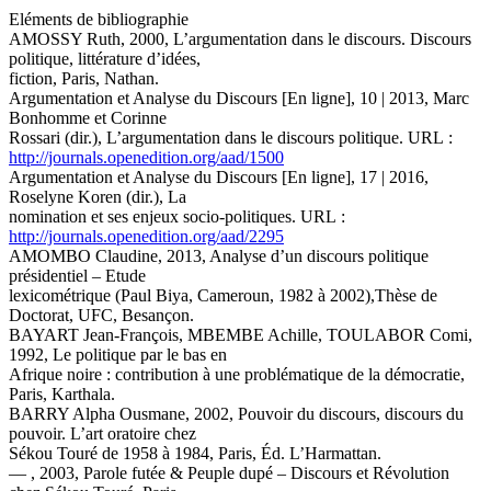
Eléments de bibliographie
AMOSSY Ruth, 2000, L’argumentation dans le discours. Discours
politique, littérature d’idées,
fiction, Paris, Nathan.
Argumentation et Analyse du Discours [En ligne], 10 | 2013, Marc
Bonhomme et Corinne
Rossari (dir.), L’argumentation dans le discours politique. URL :
http://journals.openedition.org/aad/1500
Argumentation et Analyse du Discours [En ligne], 17 | 2016,
Roselyne Koren (dir.), La
nomination et ses enjeux socio-politiques. URL :
http://journals.openedition.org/aad/2295
AMOMBO Claudine, 2013, Analyse d’un discours politique
présidentiel – Etude
lexicométrique (Paul Biya, Cameroun, 1982 à 2002),Thèse de
Doctorat, UFC, Besançon.
BAYART Jean-François, MBEMBE Achille, TOULABOR Comi,
1992, Le politique par le bas en
Afrique noire : contribution à une problématique de la démocratie,
Paris, Karthala.
BARRY Alpha Ousmane, 2002, Pouvoir du discours, discours du
pouvoir. L’art oratoire chez
Sékou Touré de 1958 à 1984, Paris, Éd. L’Harmattan.
— , 2003, Parole futée & Peuple dupé – Discours et Révolution