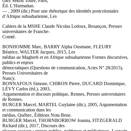
chez Sékou Touré, Paris,
Éd. L’Harmattan.
— , 2009 (dir.) Pour une rhétorique des identités postcoloniales
d’Afrique subsaharienne, Les
Cahiers de la MSHE Claude Nicolas Ledoux, Besançon, Presses
universitaires de Franche-
Comté.
BONHOMME Marc, BARRY Alpha Ousmane, FLEURY
Béatrice, WALTER Jacques, 2015, Les
médias au Maghreb et en Afrique subsaharienne Formes discursives,
publics et enjeux
démocratiques (Questions de communication, Actes N° 28/2015),
Presses Universitaires de
Nancy.
BONNAFOUS Simone, CHIRON Pierre, DUCARD Dominique,
LÉVY Carlos (éd.), 2003,
Argumentation et discours politique, Rennes, Presses universitaires
de Rennes.
BURGER Marcel, MARTEL Guylaine (dir.), 2005, Argumentation
et communication dans les
médias, Québec, Éditions Nota Bene.
BURGER Marcel, THORNBORROW Joanna, FITZGERALD
Richard (dir.), 2017, Discours des
réseaux sociaux : enjeux publics, politiques et médiatiques, Louvain-