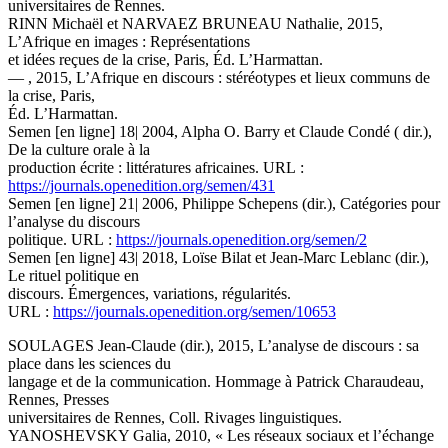
universitaires de Rennes.
RINN Michaël et NARVAEZ BRUNEAU Nathalie, 2015,
L’Afrique en images : Représentations
et idées reçues de la crise, Paris, Éd. L’Harmattan.
— , 2015, L’Afrique en discours : stéréotypes et lieux communs de
la crise, Paris,
Éd. L’Harmattan.
Semen [en ligne] 18| 2004, Alpha O. Barry et Claude Condé ( dir.),
De la culture orale à la
production écrite : littératures africaines. URL :
https://journals.openedition.org/semen/431
Semen [en ligne] 21| 2006, Philippe Schepens (dir.), Catégories pour
l’analyse du discours
politique. URL :
https://journals.openedition.org/semen/2
Semen [en ligne] 43| 2018, Loïse Bilat et Jean-Marc Leblanc (dir.),
Le rituel politique en
discours. Émergences, variations, régularités.
URL :
https://journals.openedition.org/semen/10653
SOULAGES Jean-Claude (dir.), 2015, L’analyse de discours : sa
place dans les sciences du
langage et de la communication. Hommage à Patrick Charaudeau,
Rennes, Presses
universitaires de Rennes, Coll. Rivages linguistiques.
YANOSHEVSKY Galia, 2010, « Les réseaux sociaux et l’échange