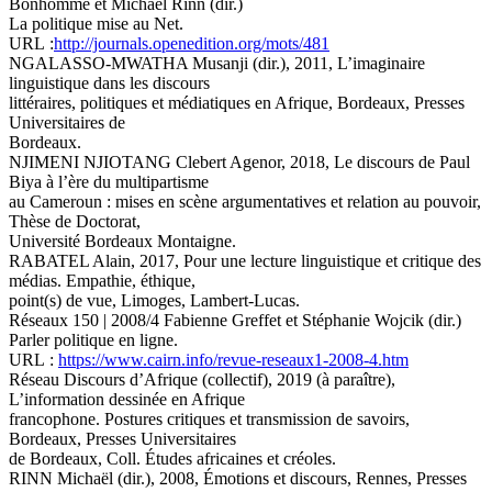
Bonhomme et Michael Rinn (dir.)
La politique mise au Net.
URL :
http://journals.openedition.org/mots/481
NGALASSO-MWATHA Musanji (dir.), 2011, L’imaginaire
linguistique dans les discours
littéraires, politiques et médiatiques en Afrique, Bordeaux, Presses
Universitaires de
Bordeaux.
NJIMENI NJIOTANG Clebert Agenor, 2018, Le discours de Paul
Biya à l’ère du multipartisme
au Cameroun : mises en scène argumentatives et relation au pouvoir,
Thèse de Doctorat,
Université Bordeaux Montaigne.
RABATEL Alain, 2017, Pour une lecture linguistique et critique des
médias. Empathie, éthique,
point(s) de vue, Limoges, Lambert-Lucas.
Réseaux 150 | 2008/4 Fabienne Greffet et Stéphanie Wojcik (dir.)
Parler politique en ligne.
URL :
https://www.cairn.info/revue-reseaux1-2008-4.htm
Réseau Discours d’Afrique (collectif), 2019 (à paraître),
L’information dessinée en Afrique
francophone. Postures critiques et transmission de savoirs,
Bordeaux, Presses Universitaires
de Bordeaux, Coll. Études africaines et créoles.
RINN Michaël (dir.), 2008, Émotions et discours, Rennes, Presses