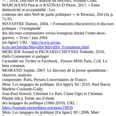
— , 2014, Discours et analyse du discours, Armand Colin.
MARCHAND Pascal et RATINAUD Pierre, 2017, « Entre
distinctivité et acceptabilité : Les
contenus des sites Web de partis politiques », in Réseaux, 204 (4), p.
71-95.
MAYAFFRE Damon, 2004, « Formation(s) discursive(s) et discours
politique : l’exemplarité
des discours communistes versus bourgeois durant l’entre-deux-
guerres. » Texto ! juin 2004
[en ligne]. URL :
http://www.revue-
texto.net/Inedits/Mayaffre/Mayaffre_Formations.html
MERCIER Arnaud et PIGNARD-CHEYNEL Nathalie, 2018,
#info Commenter et partager
l’actualité sur Twitter et Facebook , Presses MSH Paris, Coll. Le
bien commun.
MOIRAND Sophie, 2007, Le discours de la presse quotidienne :
observer, analyser,
comprendre, Paris, Presses Universitaires de France.
Mots. Les langages du politique. [En ligne], 94 | 2010, Paul Bacot,
Marlène Coulomb-Gully,
Jean-Paul Honoré, Christian Le Bart, Claire Oger et Christian
Plantin (dir.), Trente ans d’étude
des langages du politique (1980-2010). URL :
https://journals.openedition.org/mots/19839
Mots. Les langages du politique [En ligne], 80 | 2006, Marc