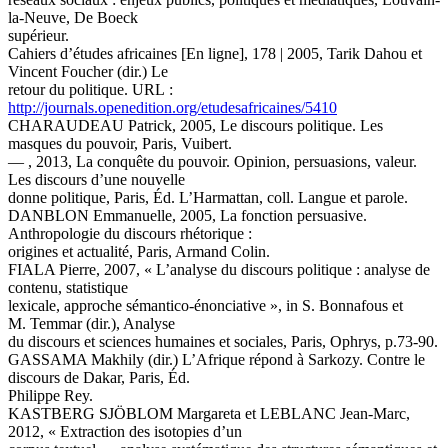
la-Neuve, De Boeck
supérieur.
Cahiers d’études africaines [En ligne], 178 | 2005, Tarik Dahou et
Vincent Foucher (dir.) Le
retour du politique. URL :
http://journals.openedition.org/etudesafricaines/5410
CHARAUDEAU Patrick, 2005, Le discours politique. Les
masques du pouvoir, Paris, Vuibert.
— , 2013, La conquête du pouvoir. Opinion, persuasions, valeur.
Les discours d’une nouvelle
donne politique, Paris, Éd. L’Harmattan, coll. Langue et parole.
DANBLON Emmanuelle, 2005, La fonction persuasive.
Anthropologie du discours rhétorique :
origines et actualité, Paris, Armand Colin.
FIALA Pierre, 2007, « L’analyse du discours politique : analyse de
contenu, statistique
lexicale, approche sémantico-énonciative », in S. Bonnafous et
M. Temmar (dir.), Analyse
du discours et sciences humaines et sociales, Paris, Ophrys, p.73-90.
GASSAMA Makhily (dir.) L’Afrique répond à Sarkozy. Contre le
discours de Dakar, Paris, Éd.
Philippe Rey.
KASTBERG SJÖBLOM Margareta et LEBLANC Jean-Marc,
2012, « Extraction des isotopies d’un