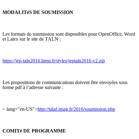
MODALITéS DE SOUMISSION
Les formats de soumission sont disponibles pour OpenOffice, Word
et Latex sur le site de TALN :
https://jep-taln2016.limsi.fr/styles/jeptaln2016-v2.zip
Les propositions de communications doivent être envoyées sous
forme pdf à l’adresse suivante :
< lang="en-US">
http://talaf.imag.fr/2016/soumission.php
COMITé DE PROGRAMME