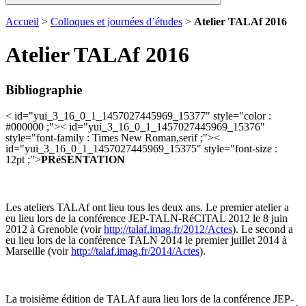
Accueil
>
Colloques et journées d’études
>
Atelier TALAf 2016
Atelier TALAf 2016
Bibliographie
< id="yui_3_16_0_1_1457027445969_15377" style="color :
#000000 ;">< id="yui_3_16_0_1_1457027445969_15376"
style="font-family : Times New Roman,serif ;"><
id="yui_3_16_0_1_1457027445969_15375" style="font-size :
12pt ;">
PRéSENTATION
Les ateliers TALAf ont lieu tous les deux ans. Le premier atelier a
eu lieu lors de la conférence JEP-TALN-RéCITAL 2012 le 8 juin
2012 à Grenoble (voir
http://talaf.imag.fr/2012/Actes
). Le second a
eu lieu lors de la conférence TALN 2014 le premier juillet 2014 à
Marseille (voir
http://talaf.imag.fr/2014/Actes
).
La troisième édition de TALAf aura lieu lors de la conférence JEP-