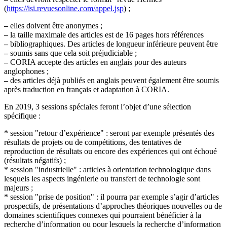
(
https://isi.revuesonline.com/appel.jsp
) ;
–
elles doivent être anonymes ;
–
la taille maximale des articles est de 16 pages hors références
–
bibliographiques. Des articles de longueur inférieure peuvent être
–
soumis sans que cela soit préjudiciable ;
–
CORIA accepte des articles en anglais pour des auteurs
anglophones ;
–
des articles déjà publiés en anglais peuvent également être soumis
après traduction en français et adaptation à CORIA.
En 2019, 3 sessions spéciales feront l’objet d’une sélection
spécifique :
* session "retour d’expérience" : seront par exemple présentés des
résultats de projets ou de compétitions, des tentatives de
reproduction de résultats ou encore des expériences qui ont échoué
(résultats négatifs) ;
* session "industrielle" : articles à orientation technologique dans
lesquels les aspects ingénierie ou transfert de technologie sont
majeurs ;
* session "prise de position" : il pourra par exemple s’agir d’articles
prospectifs, de présentations d’approches théoriques nouvelles ou de
domaines scientifiques connexes qui pourraient bénéficier à la
recherche d’information ou pour lesquels la recherche d’information