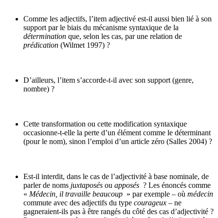
Comme les adjectifs, l’item adjectivé est-il aussi bien lié à son
support par le biais du mécanisme syntaxique de la
détermination
que, selon les cas, par une relation de
prédication
(Wilmet 1997) ?
D’ailleurs, l’item s’accorde-t-il avec son support (genre,
nombre) ?
Cette transformation ou cette modification syntaxique
occasionne-t-elle la perte d’un élément comme le déterminant
(pour le nom), sinon l’emploi d’un article zéro (Salles 2004) ?
Est-il interdit, dans le cas de l’adjectivité à base nominale, de
parler de noms
juxtaposés
ou
apposés
? Les énoncés comme
«
Médecin, il travaille beaucoup
» par exemple – où
médecin
commute avec des adjectifs du type
courageux
–
ne
gagneraient-ils pas à être rangés du côté des cas d’adjectivité ?