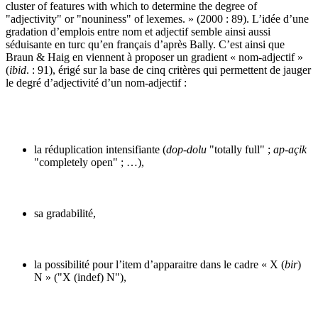
cluster of features with which to determine the degree of
"adjectivity" or "nouniness" of lexemes. » (2000 : 89). L’idée d’une
gradation d’emplois entre nom et adjectif semble ainsi aussi
séduisante en turc qu’en français d’après Bally. C’est ainsi que
Braun & Haig en viennent à proposer un gradient « nom-adjectif »
(
ibid
. : 91), érigé sur la base de cinq critères qui permettent de jauger
le degré d’adjectivité d’un nom-adjectif :
la réduplication intensifiante (
dop-dolu
"totally full" ;
ap-açik
"completely open" ; …),
sa gradabilité,
la possibilité pour l’item d’apparaitre dans le cadre « X (
bir
)
N » ("X (indef) N"),