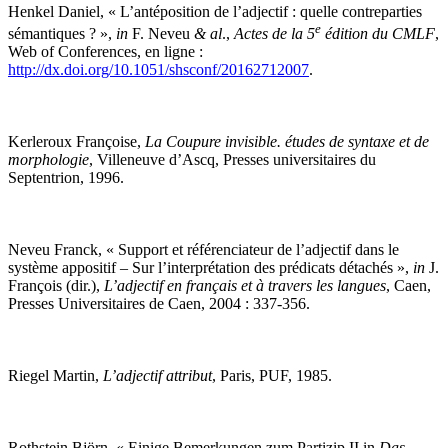
Henkel Daniel, « L’antéposition de l’adjectif : quelle contreparties
e
sémantiques ? »,
in
F. Neveu
&
al
.,
Actes de la 5
édition du CMLF
,
Web of Conferences, en ligne :
http://dx.doi.org/10.1051/shsconf/20162712007
.
Kerleroux Françoise,
La Coupure invisible. études de syntaxe et de
morphologie
, Villeneuve d’Ascq, Presses universitaires du
Septentrion, 1996.
Neveu Franck, « Support et référenciateur de l’adjectif dans le
système appositif – Sur l’interprétation des prédicats détachés »,
in
J.
François (dir.),
L’adjectif en français et à travers les langues
, Caen,
Presses Universitaires de Caen, 2004 : 337-356.
Riegel Martin,
L’adjectif attribut
, Paris, PUF, 1985.
Rothstein Björn, « Einige Bemerkungen zum Partizip II in
Das