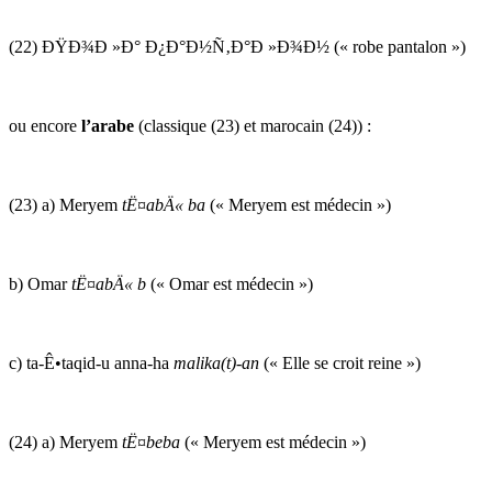
(22) ÐŸÐ¾Ð »Ð° Ð¿Ð°Ð½Ñ‚Ð°Ð »Ð¾Ð½ (« robe pantalon »)
ou encore
l’arabe
(classique (23) et marocain (24)) :
(23) a) Meryem
tË¤abÄ« ba
(« Meryem est médecin »)
b) Omar
tË¤abÄ« b
(« Omar est médecin »)
c) ta-Ê•taqid-u anna-ha
malika(t)-an
(« Elle se croit reine »)
(24) a) Meryem
tË¤beba
(« Meryem est médecin »)