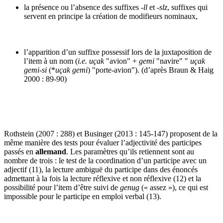
la présence ou l’absence des suffixes
-ll
et
-slz
, suffixes qui
servent en principe la création de modifieurs nominaux,
l’apparition d’un suffixe possessif lors de la juxtaposition de
l’item à un nom (
i.e. uçak
"avion" +
gemi
"navire" "
uçak
gemi-si
(*
uçak gemi
) "porte-avion"). (d’après Braun & Haig
2000 : 89-90)
Rothstein (2007 : 288) et Businger (2013 : 145-147) proposent de la
même manière des tests pour évaluer l’adjectivité des participes
passés en
allemand
. Les paramètres qu’ils retiennent sont au
nombre de trois : le test de la coordination d’un participe avec un
adjectif (11), la lecture ambiguë du participe dans des énoncés
admettant à la fois la lecture réflexive et non réflexive (12) et la
possibilité pour l’item d’être suivi de
genug
(« assez »), ce qui est
impossible pour le participe en emploi verbal (13).