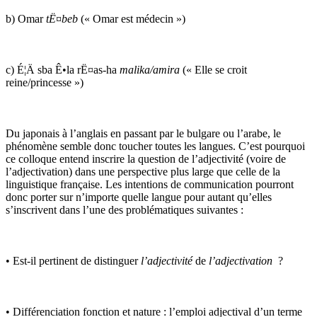
b) Omar
tË¤beb
(« Omar est médecin »)
c) É¦Ä sba Ê•la rË¤as-ha
malika/amira
(« Elle se croit
reine/princesse »)
Du japonais à l’anglais en passant par le bulgare ou l’arabe, le
phénomène semble donc toucher toutes les langues. C’est pourquoi
ce colloque entend inscrire la question de l’adjectivité (voire de
l’adjectivation) dans une perspective plus large que celle de la
linguistique française. Les intentions de communication pourront
donc porter sur n’importe quelle langue pour autant qu’elles
s’inscrivent dans l’une des problématiques suivantes :
• Est-il pertinent de distinguer
l’adjectivité
de
l’adjectivation
?
• Différenciation fonction et nature : l’emploi adjectival d’un terme