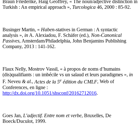
Braun Friederike, Haig Geoffrey, « The noun/adjective distinction in
Turkish : An empirical approach »,
Turcologica
46, 2000 : 85-92.
Businger Martin, «
Haben
-statives in German : A syntactic
analysis »,
in
A. Alexiadou, F. Schäfer (ed.),
Non-Canonical
Passives
, Amsterdam/Philadelphia, John Benjamins Publishing
Company, 2013 : 141-162.
Flaux Nelly, Mostrov Vassil, « à propos de noms d’humains
(dis)qualifiants : un imbécile vs un salaud et leurs paradigmes »,
in
e
F. Neveu
&
al
.,
Actes de la 5
édition du CMLF
, Web of
Conferences, en ligne :
http://dx.doi.org/10.1051/shsconf/20162712016
.
Goes Jan,
L’adjectif. Entre nom et verbe
, Bruxelles, De
Boeck/Duculot, 1999.