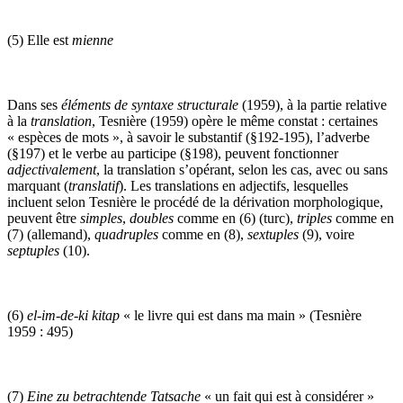
(5) Elle est
mienne
Dans ses
éléments de syntaxe structurale
(1959), à la partie relative
à la
translation
, Tesnière (1959) opère le même constat : certaines
« espèces de mots », à savoir le substantif (§192-195), l’adverbe
(§197) et le verbe au participe (§198), peuvent fonctionner
adjectivalement
, la translation s’opérant, selon les cas, avec ou sans
marquant (
translatif
). Les translations en adjectifs, lesquelles
incluent selon Tesnière le procédé de la dérivation morphologique,
peuvent être
simples
,
doubles
comme en (6) (turc),
triples
comme en
(7) (allemand),
quadruples
comme en (8),
sextuples
(9), voire
septuples
(10).
(6)
el-im-de-ki
kitap
« le livre qui est dans ma main » (Tesnière
1959 : 495)
(7)
Eine zu betrachtende Tatsache
« un fait qui est à considérer »