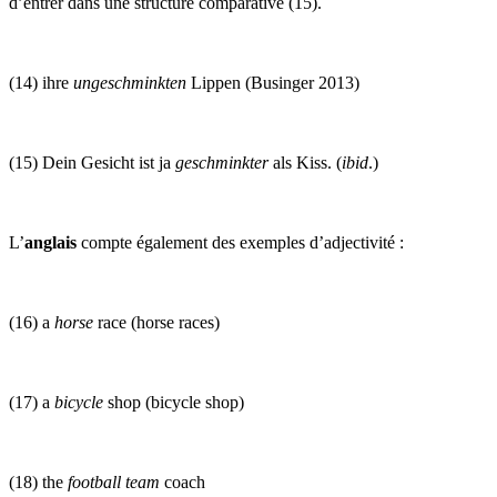
d’entrer dans une structure comparative (15).
(14) ihre
ungeschminkten
Lippen (Businger 2013)
(15) Dein Gesicht ist ja
geschminkter
als Kiss. (
ibid
.)
L’
anglais
compte également des exemples d’adjectivité :
(16) a
horse
race (horse races)
(17) a
bicycle
shop (bicycle shop)
(18) the
football team
coach