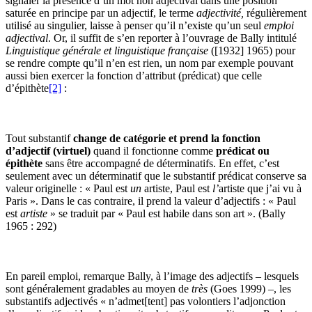
signaler la présence d’un mot non adjectival dans une position
saturée en principe par un adjectif, le terme
adjectivité,
régulièrement
utilisé au singulier, laisse à penser qu’il n’existe qu’un seul
emploi
adjectival
. Or, il suffit de s’en reporter à l’ouvrage de Bally intitulé
Linguistique générale et linguistique française
([1932] 1965) pour
se rendre compte qu’il n’en est rien, un nom par exemple pouvant
aussi bien exercer la fonction d’attribut (prédicat) que celle
d’épithète
[2]
:
Tout substantif
change de catégorie et prend la fonction
d’adjectif (virtuel)
quand il fonctionne comme
prédicat
ou
épithète
sans être accompagné de déterminatifs. En effet, c’est
seulement avec un déterminatif que le substantif prédicat conserve sa
valeur originelle : « Paul est
un
artiste, Paul est
l’
artiste que j’ai vu à
Paris ». Dans le cas contraire, il prend la valeur d’adjectifs : « Paul
est
artiste
» se traduit par « Paul est habile dans son art ». (Bally
1965 : 292)
En pareil emploi, remarque Bally, à l’image des adjectifs – lesquels
sont généralement gradables au moyen de
très
(Goes 1999) –, les
substantifs adjectivés « n’admet[tent] pas volontiers l’adjonction