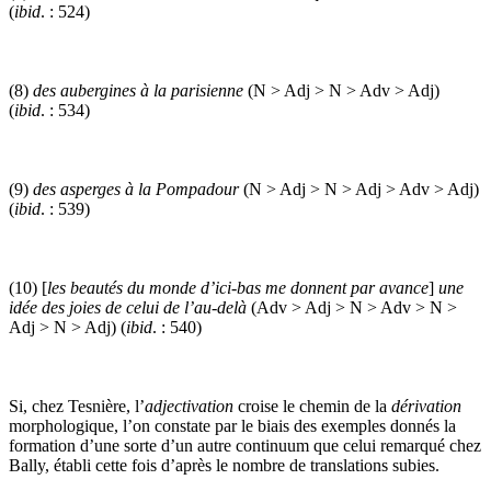
(
ibid
. : 524)
(8)
des aubergines à la parisienne
(N > Adj > N > Adv > Adj)
(
ibid
. : 534)
(9)
des asperges à la Pompadour
(N > Adj > N > Adj > Adv > Adj)
(
ibid
. : 539)
(10) [
les beautés du monde d’ici-bas me donnent par avance
]
une
idée des joies de celui de l’au-delà
(Adv > Adj > N > Adv > N >
Adj > N > Adj) (
ibid
. : 540)
Si, chez Tesnière, l’
adjectivation
croise le chemin de la
dérivation
morphologique, l’on constate par le biais des exemples donnés la
formation d’une sorte d’un autre continuum que celui remarqué chez
Bally, établi cette fois d’après le nombre de translations subies.