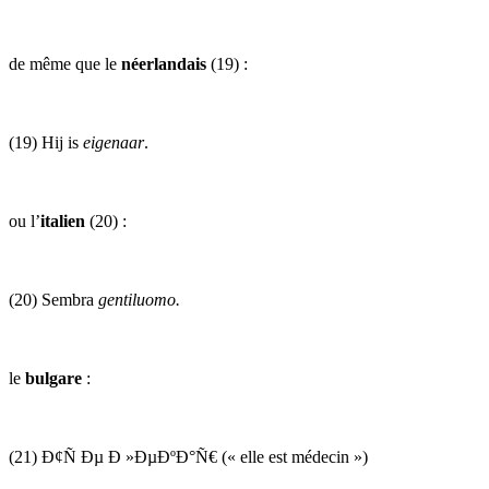
de même que le
néerlandais
(19) :
(19) Hij is
eigenaar
.
ou l’
italien
(20) :
(20) Sembra
gentiluomo.
le
bulgare
:
(21) Ð¢Ñ Ðµ Ð »ÐµÐºÐ°Ñ€ (« elle est médecin »)