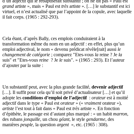
d’un adjectif qui le rebaptiserait substantif ; on ne dit pas « Paul est
grand
artiste », mais « Paul est
très
artiste ». […] le substantif est ici
virtuel, et n’est actualisé que par l’appoint de la copule, avec laquelle
il fait corps. (1965 : 292-293).
Cela étant, d’après Bally, ces emplois conduiraient à la
transformation même du nom en un adjectif : en effet, plus qu’un
emploi adjectival, le nom « devenu prédicat révèle[rait] aussi
le
changement de catégorie
; comparez "Etes-vous
la
reine ? Je
la
suis" et "Etes-vous
reine
? Je
le
suis". » (1965 : 293). Et l’auteur
d’ajouter par la suite :
Un substantif peut, avec la plus grande facilité,
devenir adjectif
[…]. Il suffit pour cela qu’il soit privé d’actualisateur […] et qu’il
adopte les
conditions d’emploi de l’adjectif
:
orateur
est à moitié
adjectif dans le type « Paul est
orateur
» («
vraiment
orateur »),
artiste
l’est tout à fait dans « Paul est
très
artiste ». En fonction
d’épithète, le passage est d’autant plus marqué : « un habit
marron
,
des rubans
jonquille
, un chou
géant
, le style
gendarme
, des
manières
peuple
, la question
argent
», etc. (1965 : 308).