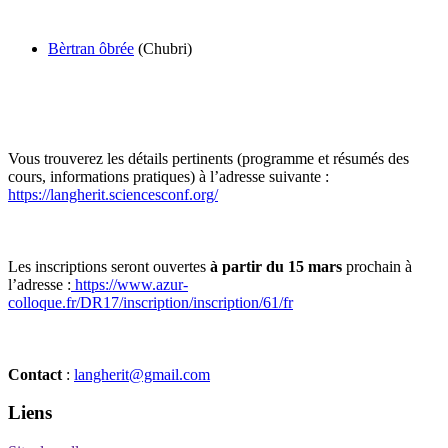
Bèrtran ôbrée
(Chubri)
Vous trouverez les détails pertinents (programme et résumés des
cours, informations pratiques) à l’adresse suivante :
https://langherit.sciencesconf.org/
Les inscriptions seront ouvertes
à partir du 15 mars
prochain à
l’adresse :
https://www.azur-
colloque.fr/DR17/inscription/inscription/61/fr
Contact
:
langherit@gmail.com
Liens