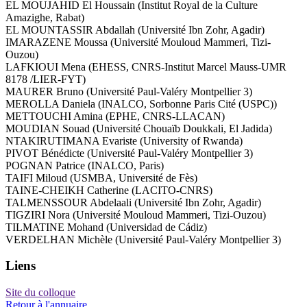
EL MOUJAHID El Houssain (Institut Royal de la Culture
Amazighe, Rabat)
EL MOUNTASSIR Abdallah (Université Ibn Zohr, Agadir)
IMARAZENE Moussa (Université Mouloud Mammeri, Tizi-
Ouzou)
LAFKIOUI Mena (EHESS, CNRS-Institut Marcel Mauss-UMR
8178 /LIER-FYT)
MAURER Bruno (Université Paul-Valéry Montpellier 3)
MEROLLA Daniela (INALCO, Sorbonne Paris Cité (USPC))
METTOUCHI Amina (EPHE, CNRS-LLACAN)
MOUDIAN Souad (Université Chouaïb Doukkali, El Jadida)
NTAKIRUTIMANA Evariste (University of Rwanda)
PIVOT Bénédicte (Université Paul-Valéry Montpellier 3)
POGNAN Patrice (INALCO, Paris)
TAIFI Miloud (USMBA, Université de Fès)
TAINE-CHEIKH Catherine (LACITO-CNRS)
TALMENSSOUR Abdelaali (Université Ibn Zohr, Agadir)
TIGZIRI Nora (Université Mouloud Mammeri, Tizi-Ouzou)
TILMATINE Mohand (Universidad de Cádiz)
VERDELHAN Michèle (Université Paul-Valéry Montpellier 3)
Liens
Site du colloque
Retour à l'annuaire