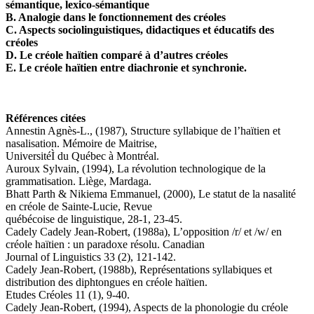
sémantique, lexico-sémantique
B. Analogie dans le fonctionnement des créoles
C. Aspects sociolinguistiques, didactiques et éducatifs des
créoles
D. Le créole haïtien comparé à d’autres créoles
E. Le créole haïtien entre diachronie et synchronie.
Références citées
Annestin Agnès-L., (1987), Structure syllabique de l’haïtien et
nasalisation. Mémoire de Maitrise,
UniversitéÌ du Québec à Montréal.
Auroux Sylvain, (1994), La révolution technologique de la
grammatisation. Liège, Mardaga.
Bhatt Parth & Nikiema Emmanuel, (2000), Le statut de la nasalité
en créole de Sainte-Lucie, Revue
québécoise de linguistique, 28-1, 23-45.
Cadely Cadely Jean-Robert, (1988a), L’opposition /r/ et /w/ en
créole haïtien : un paradoxe résolu. Canadian
Journal of Linguistics 33 (2), 121-142.
Cadely Jean-Robert, (1988b), Représentations syllabiques et
distribution des diphtongues en créole haïtien.
Etudes Créoles 11 (1), 9-40.
Cadely Jean-Robert, (1994), Aspects de la phonologie du créole