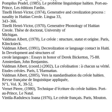
Pompilus Pradel, (1985), Le problème linguistique haïtien. Port-au-
Prince, Les éditions Fardin.
Tinelli Henri-Victor, (1974), Generative and creolization process :
nasality in Haitian Creole. Lingua 33,
343–366.
Tinelli Henri-Victor, (1970), Generative Phonology of Haitian
Creole. Thèse de doctorat, University of
Michigan.
Valdman Albert, (1978), Le créole : structure, statut et origine. Paris,
Klincksieck.
Valdman Albert, (1991), Decreolization or language contact in Haiti.
In Development and structures of
creole languages : Essays in honor of Derek Bickerton, 75-88.
Amsterdam, John Benjamins.
Valdman Albert, (coord.) (2002), La créolisation : à chacun sa vérité.
Etudes créoles. Paris, L’Harmattan.
Valdman Albert, (2005), Vers la standardisation du créole haïtien.
Revue française de linguistique appliquée,
N°1, Vol. X, 39-52.
Vernet Pierre, (1980), Technique d’écriture du créole haïtien. Port-
au-Prince, Le Natal.
Vintila-Radulescu Ioana (1976), Le créole français. Paris, Mouton.