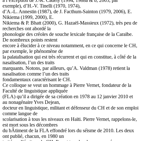
à l’exception de J.-R. Cadely (1994, 1988a & b, 2003, par
exemple), d’H.-V. Tinelli (1970, 1974),
d’A.-L. Annestin (1987), de J. Facthum-Sainton (1979, 2006), E.
Nikiema (1999, 2000), E.
Nikiema & P. Bhatt (2000), G. Hazaël-Massieux (1972), très peu de
recherches ont abordé la
phonologie des créoles de souche lexicale française de la Caraïbe.
De nombreux points restent
encore à élucider à ce niveau notamment, en ce qui concerne le CH,
par exemple, le phénomène de
la palatalisation qui est très récurrent et qui en constitue, à côté de la
nasalisation, l’un des traits
marquants. Notons, par ailleurs, qu’A. Valdman (1978) retient la
nasalisation comme l’un des traits
fondamentaux caractérisant le CH.
Ce colloque se veut un hommage à Pierre Vernet, fondateur de la
Faculté de linguistique appliquée
(FLA) qu’il a dirigée de sa création en 1978 au 12 janvier 2010 et
au nonagénaire Yves Dejean,
docteur en linguistique, militant et défenseur du CH et de son emploi
comme langue de
scolarisation à tous les niveaux en Haïti. Pierre Vernet, rappelons-le,
est mort sous les décombres
du bÂtiment de la FLA effondré lors du séisme de 2010. Les deux
ont publié, chacun, en 1980 un