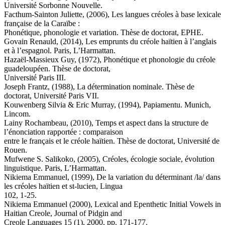
Université Sorbonne Nouvelle.
Facthum-Sainton Juliette, (2006), Les langues créoles à base lexicale
française de la Caraïbe :
Phonétique, phonologie et variation. Thèse de doctorat, EPHE.
Govain Renauld, (2014), Les emprunts du créole haïtien à l’anglais
et à l’espagnol. Paris, L’Harmattan.
Hazaël-Massieux Guy, (1972), Phonétique et phonologie du créole
guadeloupéen. Thèse de doctorat,
Université Paris III.
Joseph Frantz, (1988), La détermination nominale. Thèse de
doctorat, Université Paris VII.
Kouwenberg Silvia & Eric Murray, (1994), Papiamentu. Munich,
Lincom.
Lainy Rochambeau, (2010), Temps et aspect dans la structure de
l’énonciation rapportée : comparaison
entre le français et le créole haïtien. Thèse de doctorat, Université de
Rouen.
Mufwene S. Salikoko, (2005), Créoles, écologie sociale, évolution
linguistique. Paris, L’Harmattan.
Nikiema Emmanuel, (1999), De la variation du déterminant /la/ dans
les créoles haïtien et st-lucien, Lingua
102, 1-25.
Nikiema Emmanuel (2000), Lexical and Epenthetic Initial Vowels in
Haitian Creole, Journal of Pidgin and
Creole Languages 15 (1), 2000, pp. 171-177.