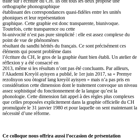
traité sur l’écriture du CH. Ils ont tous les deux proposé une
orthographe phonographique
établissant des correspondances quasi-fidèles entre les unités
phoniques et leur représentation
graphique. Cette graphie est donc transparente, biunivoque.
Toutefois, cette transparence ou cette
bi-univocité n’est pas pure simplicité : elle est assez complexe du
point de vue de phénomènes
résultant du sandhi hérités du français. Ce sont précisément ces
éléments qui posent problème dans
l’écriture du CH, le gros de la graphie étant bien établi. Un atelier de
réflexion y a été consacré en
2013, même si les résultats n’ont pas été concluants. Par ailleurs,
l’Akademi Kreyòl ayisyen a publié, le 1er juin 2017, sa « Premye
rezolisyon sou òtograf lang kreyòl ayisyen » mais n’a pas pris en
considération cette dimension dont le traitement convoque un niveau
assez sophistiqué du fonctionnement de la langue qu’est la
phonologie. Cette dimension fait appel à des règles plus complexes
que celles proposées explicitement dans la graphie officielle du CH
promulguée le 31 janvier 1980 et pour laquelle on sent maintenant la
nécessité d’une réforme.
Ce colloque nous offrira aussi l’occasion de présentation