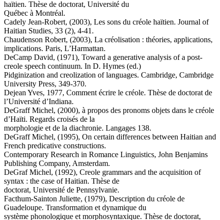
haïtien. Thèse de doctorat, Université du
Québec à Montréal.
Cadely Jean-Robert, (2003), Les sons du créole haïtien. Journal of
Haitian Studies, 33 (2), 4-41.
Chaudenson Robert, (2003), La créolisation : théories, applications,
implications. Paris, L’Harmattan.
DeCamp David, (1971), Toward a generative analysis of a post-
creole speech continuum. In D. Hymes (ed.)
Pidginization and creolization of languages. Cambridge, Cambridge
University Press, 349-370.
Dejean Yves, 1977, Comment écrire le créole. Thèse de doctorat de
l’Université d’Indiana.
DeGraff Michel, (2000), à propos des pronoms objets dans le créole
d’Haïti. Regards croisés de la
morphologie et de la diachronie. Langages 138.
DeGraff Michel, (1995), On certain differences between Haitian and
French predicative constructions.
Contemporary Research in Romance Linguistics, John Benjamins
Publishing Company, Amsterdam.
DeGraf Michel, (1992), Creole grammars and the acquisition of
syntax : the case of Haitian. Thèse de
doctorat, Université de Pennsylvanie.
Facthum-Sainton Juliette, (1979), Description du créole de
Guadeloupe. Transformation et dynamique du
système phonologique et morphosyntaxique. Thèse de doctorat,