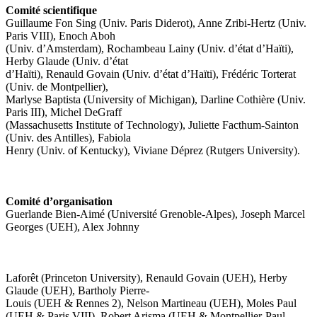
Comité scientifique
Guillaume Fon Sing (Univ. Paris Diderot), Anne Zribi-Hertz (Univ.
Paris VIII), Enoch Aboh
(Univ. d’Amsterdam), Rochambeau Lainy (Univ. d’état d’Haïti),
Herby Glaude (Univ. d’état
d’Haïti), Renauld Govain (Univ. d’état d’Haïti), Frédéric Torterat
(Univ. de Montpellier),
Marlyse Baptista (University of Michigan), Darline Cothière (Univ.
Paris III), Michel DeGraff
(Massachusetts Institute of Technology), Juliette Facthum-Sainton
(Univ. des Antilles), Fabiola
Henry (Univ. of Kentucky), Viviane Déprez (Rutgers University).
Comité d’organisation
Guerlande Bien-Aimé (Université Grenoble-Alpes), Joseph Marcel
Georges (UEH), Alex Johnny
Laforêt (Princeton University), Renauld Govain (UEH), Herby
Glaude (UEH), Bartholy Pierre-
Louis (UEH & Rennes 2), Nelson Martineau (UEH), Moles Paul
(UEH & Paris VIII), Robert Arisma (UEH & Montpellier-Paul