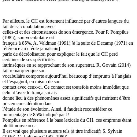
Par ailleurs, le CH est fortement influencé par d’autres langues du
fait de sa cohabitation avec
celles-ci et des circonstances de son émergence. Pour P. Pompilus
(1985), son vocabulaire est
français à 85%. A. Valdman (1991) [à la suite de Decamp (1971) en
référence au créole jamaïcain]
parle de décréolisation pour expliquer le fait que le CH perd
certaines de ses spécificités
intrinsèques en se rapprochant de son superstrat. R. Govain (2014)
fait remarquer que son
vocabulaire comporte aujourd’hui beaucoup d’emprunts à l’anglais
et l’espagnol, en raison de son
contact avec ceux-ci. Ce contact est toutefois moins immédiat que
celui d’avec le français mais
donne lieu à des phénomènes assez significatifs qui méritent d’être
pris en considération dans
l’étude de son évolution. Ainsi, il faudrait reconsidérer ce
pourcentage de 85% indiqué par P.
Pompilus en référence à la base lexicale du CH, ces emprunts étant
plutôt nouveaux.
Il est vrai que plusieurs auteurs tels (à titre indicatif) S. Sylvain
(1936), C. Lefebvre (1982, 1989),