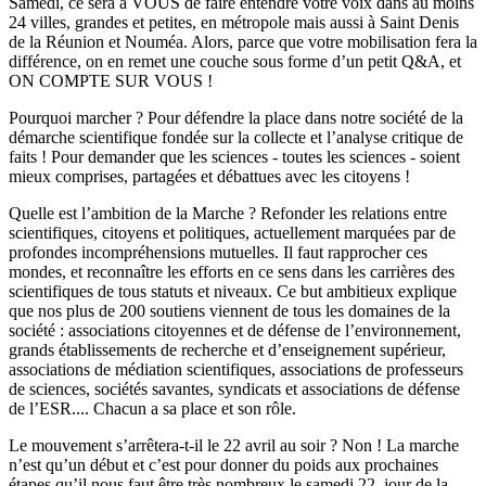
Samedi, ce sera à VOUS de faire entendre votre voix dans au moins
24 villes, grandes et petites, en métropole mais aussi à Saint Denis
de la Réunion et Nouméa. Alors, parce que votre mobilisation fera la
différence, on en remet une couche sous forme d’un petit Q&A, et
ON COMPTE SUR VOUS !
Pourquoi marcher ? Pour défendre la place dans notre société de la
démarche scientifique fondée sur la collecte et l’analyse critique de
faits ! Pour demander que les sciences - toutes les sciences - soient
mieux comprises, partagées et débattues avec les citoyens !
Quelle est l’ambition de la Marche ? Refonder les relations entre
scientifiques, citoyens et politiques, actuellement marquées par de
profondes incompréhensions mutuelles. Il faut rapprocher ces
mondes, et reconnaître les efforts en ce sens dans les carrières des
scientifiques de tous statuts et niveaux. Ce but ambitieux explique
que nos plus de 200 soutiens viennent de tous les domaines de la
société : associations citoyennes et de défense de l’environnement,
grands établissements de recherche et d’enseignement supérieur,
associations de médiation scientifiques, associations de professeurs
de sciences, sociétés savantes, syndicats et associations de défense
de l’ESR.... Chacun a sa place et son rôle.
Le mouvement s’arrêtera-t-il le 22 avril au soir ? Non ! La marche
n’est qu’un début et c’est pour donner du poids aux prochaines
étapes qu’il nous faut être très nombreux le samedi 22, jour de la