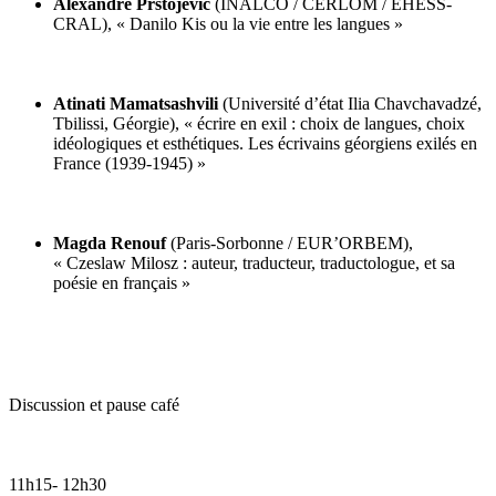
Alexandre Prstojevic
(INALCO / CERLOM / EHESS-
CRAL), « Danilo Kis ou la vie entre les langues »
Atinati Mamatsashvili
(Université d’état Ilia Chavchavadzé,
Tbilissi, Géorgie), « écrire en exil : choix de langues, choix
idéologiques et esthétiques. Les écrivains géorgiens exilés en
France (1939-1945) »
Magda Renouf
(Paris-Sorbonne / EUR’ORBEM),
« Czeslaw Milosz : auteur, traducteur, traductologue, et sa
poésie en français »
Discussion et pause café
11h15- 12h30