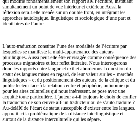
qui modifie fondamentalement son rapport aÌ€ l’écriture, instituant
simultanément un point de vue intérieur et extérieur. Aussi la
réflexion sera-t-elle menée sur un double front, en intégrant les
approches tautologique, linguistique et sociologique d’une part et
identitaires de l’autre.
L’auto-traduction constitue l’une des modalités de l’écriture par
lesquelles se manifeste la multi-appartenance des auteurs
plurilingues. Aussi peut-elle être envisagée comme conséquence des
processus migratoires et leur reflet littéraire. Nous interrogerons
donc les rapports entre langue et exil et aborderons la question du
statut des langues mises en regard, de leur valeur sur les « marchés
linguistiques » et du positionnement des auteurs, de la critique et du
public lecteur face à la relation centre et périphérie, antinomie qui
pour les aires culturelles qui nous intéressent, se pose avec une
acquitté toute particulière. L’auteur a-t-il toujours le choix de confier
la traduction de son œuvre aÌ€ un traducteur ou de s’auto-traduire ?
Au-delàÌ€ de l’écart de statut susceptible d’exister entre les langues,
apparait ici la problématique de la distance interlinguistique et
surtout de la distance interculturelle qui les sépare.