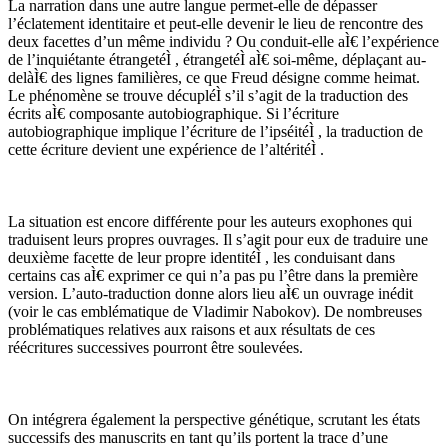
La narration dans une autre langue permet-elle de dépasser
l’éclatement identitaire et peut-elle devenir le lieu de rencontre des
deux facettes d’un même individu ? Ou conduit-elle aÌ€ l’expérience
de l’inquiétante étrangetéÌ , étrangetéÌ aÌ€ soi-même, déplaçant au-
delàÌ€ des lignes familières, ce que Freud désigne comme heimat.
Le phénomène se trouve décupléÌ s’il s’agit de la traduction des
écrits aÌ€ composante autobiographique. Si l’écriture
autobiographique implique l’écriture de l’ipséitéÌ , la traduction de
cette écriture devient une expérience de l’altéritéÌ .
La situation est encore différente pour les auteurs exophones qui
traduisent leurs propres ouvrages. Il s’agit pour eux de traduire une
deuxième facette de leur propre identitéÌ , les conduisant dans
certains cas aÌ€ exprimer ce qui n’a pas pu l’être dans la première
version. L’auto-traduction donne alors lieu aÌ€ un ouvrage inédit
(voir le cas emblématique de Vladimir Nabokov). De nombreuses
problématiques relatives aux raisons et aux résultats de ces
réécritures successives pourront être soulevées.
On intégrera également la perspective génétique, scrutant les états
successifs des manuscrits en tant qu’ils portent la trace d’une