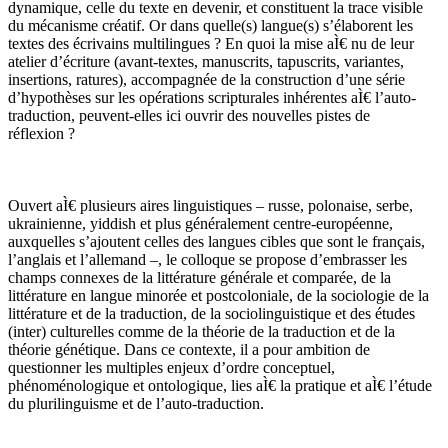
dynamique, celle du texte en devenir, et constituent la trace visible
du mécanisme créatif. Or dans quelle(s) langue(s) s’élaborent les
textes des écrivains multilingues ? En quoi la mise aÌ€ nu de leur
atelier d’écriture (avant-textes, manuscrits, tapuscrits, variantes,
insertions, ratures), accompagnée de la construction d’une série
d’hypothèses sur les opérations scripturales inhérentes aÌ€ l’auto-
traduction, peuvent-elles ici ouvrir des nouvelles pistes de
réflexion ?
Ouvert aÌ€ plusieurs aires linguistiques – russe, polonaise, serbe,
ukrainienne, yiddish et plus généralement centre-européenne,
auxquelles s’ajoutent celles des langues cibles que sont le français,
l’anglais et l’allemand –, le colloque se propose d’embrasser les
champs connexes de la littérature générale et comparée, de la
littérature en langue minorée et postcoloniale, de la sociologie de la
littérature et de la traduction, de la sociolinguistique et des études
(inter) culturelles comme de la théorie de la traduction et de la
théorie génétique. Dans ce contexte, il a pour ambition de
questionner les multiples enjeux d’ordre conceptuel,
phénoménologique et ontologique, lies aÌ€ la pratique et aÌ€ l’étude
du plurilinguisme et de l’auto-traduction.